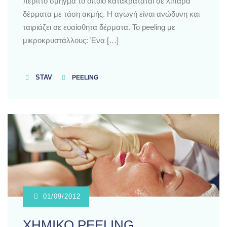
περιττό σμήγμα το οποίο κατακρατάται σε λιπαρά
δέρματα με τάση ακμής. Η αγωγή είναι ανώδυνη και
ταιριάζει σε ευαίσθητα δέρματα. Το peeling με
μικροκρυστάλλους: Ένα […]
STAV
PEELING
01/09/2012
ΧΗΜΙΚΟ PEELING