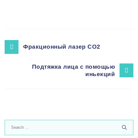
Post
Фракционный лазер CO2
navigation
Подтяжка лица с помощью
иньекций
Search
for: