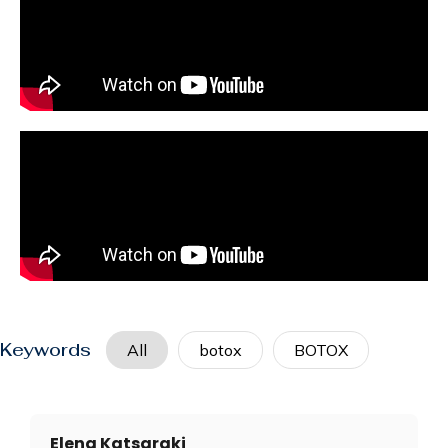
Keywords
All
botox
BOTOX
Elena Katsaraki