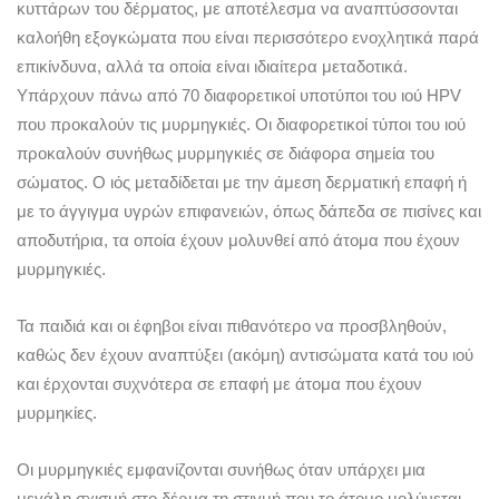
κυττάρων του δέρματος, με αποτέλεσμα να αναπτύσσονται
καλοήθη εξογκώματα που είναι περισσότερο ενοχλητικά παρά
επικίνδυνα, αλλά τα οποία είναι ιδιαίτερα μεταδοτικά.
Υπάρχουν πάνω από 70 διαφορετικοί υποτύποι του ιού HPV
που προκαλούν τις μυρμηγκιές. Οι διαφορετικοί τύποι του ιού
προκαλούν συνήθως μυρμηγκιές σε διάφορα σημεία του
σώματος. Ο ιός μεταδίδεται με την άμεση δερματική επαφή ή
με το άγγιγμα υγρών επιφανειών, όπως δάπεδα σε πισίνες και
αποδυτήρια, τα οποία έχουν μολυνθεί από άτομα που έχουν
μυρμηγκιές.
Τα παιδιά και οι έφηβοι είναι πιθανότερο να προσβληθούν,
καθώς δεν έχουν αναπτύξει (ακόμη) αντισώματα κατά του ιού
και έρχονται συχνότερα σε επαφή με άτομα που έχουν
μυρμηκίες.
Οι μυρμηγκιές εμφανίζονται συνήθως όταν υπάρχει μια
μεγάλη σχισμή στο δέρμα τη στιγμή που το άτομο μολύνεται