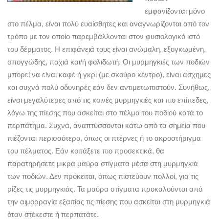
εμφανίζονται μόνο
στο πέλμα, είναι πολύ ευαίσθητες και αναγνωρίζονται από τον
τρόπο με τον οποίο παρεμβάλλονται στον φυσιολογικό ιστό
του δέρματος. Η επιφάνειά τους είναι ανώμαλη, εξογκωμένη,
σπογγώδης, παχιά και/ή φολιδωτή. Οι μυρμηγκιές των ποδιών
μπορεί να είναι καφέ ή γκρι (με σκούρο κέντρο), είναι άσχημες
και συχνά πολύ οδυνηρές εάν δεν αντιμετωπιστούν. Συνήθως,
είναι μεγαλύτερες από τις κοινές μυρμηγκιές και πιο επίπεδες,
λόγω της πίεσης που ασκείται στο πέλμα του ποδιού κατά το
περπάτημα. Συχνά, αναπτύσσονται κάτω από τα σημεία που
πιέζονται περισσότερο, όπως οι πτέρνες ή το ακροστήριγμα
του πέλματος. Εάν κοιτάξετε πιο προσεκτικά, θα
παρατηρήσετε μικρά μαύρα στίγματα μέσα στη μυρμηγκιά
των ποδιών. Δεν πρόκειται, όπως πιστεύουν πολλοί, για τις
ρίζες τις μυρμηγκιάς. Τα μαύρα στίγματα προκαλούνται από
την αιμορραγία εξαιτίας τις πίεσης που ασκείται στη μυρμηγκιά
όταν στέκεστε ή περπατάτε.